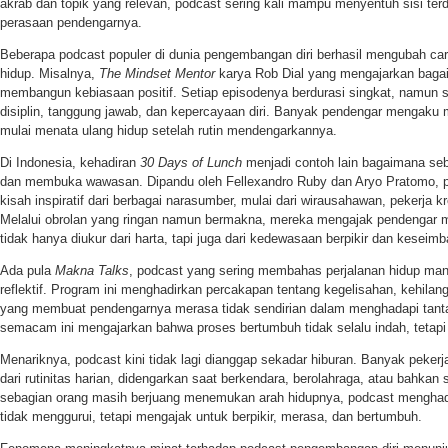
akrab dan topik yang relevan, podcast sering kali mampu menyentuh sisi terd
perasaan pendengarnya.
Beberapa podcast populer di dunia pengembangan diri berhasil mengubah car
hidup. Misalnya,
The Mindset Mentor
karya Rob Dial yang mengajarkan bagai
membangun kebiasaan positif. Setiap episodenya berdurasi singkat, namun s
disiplin, tanggung jawab, dan kepercayaan diri. Banyak pendengar mengaku
mulai menata ulang hidup setelah rutin mendengarkannya.
Di Indonesia, kehadiran
30 Days of Lunch
menjadi contoh lain bagaimana se
dan membuka wawasan. Dipandu oleh Fellexandro Ruby dan Aryo Pratomo, p
kisah inspiratif dari berbagai narasumber, mulai dari wirausahawan, pekerja kre
Melalui obrolan yang ringan namun bermakna, mereka mengajak pendenga
tidak hanya diukur dari harta, tapi juga dari kedewasaan berpikir dan keseim
Ada pula
Makna Talks
, podcast yang sering membahas perjalanan hidup manus
reflektif. Program ini menghadirkan percakapan tentang kegelisahan, kehilanga
yang membuat pendengarnya merasa tidak sendirian dalam menghadapi tant
semacam ini mengajarkan bahwa proses bertumbuh tidak selalu indah, tetapi 
Menariknya, podcast kini tidak lagi dianggap sekadar hiburan. Banyak peke
dari rutinitas harian, didengarkan saat berkendara, berolahraga, atau bahkan 
sebagian orang masih berjuang menemukan arah hidupnya, podcast menghad
tidak menggurui, tetapi mengajak untuk berpikir, merasa, dan bertumbuh.