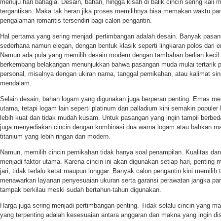
menuju hari bahagia. Desain, bahan, hingga kisah di balik cincin sering kali
tergantikan. Maka tak heran jika proses memilihnya bisa memakan waktu pa
pengalaman romantis tersendiri bagi calon pengantin.
Hal pertama yang sering menjadi pertimbangan adalah desain. Banyak pasan
sederhana namun elegan, dengan bentuk klasik seperti lingkaran polos dari e
Namun ada pula yang memilih desain modern dengan tambahan berlian kecil
berkembang belakangan menunjukkan bahwa pasangan muda mulai tertarik pa
personal, misalnya dengan ukiran nama, tanggal pernikahan, atau kalimat sin
mendalam.
Selain desain, bahan logam yang digunakan juga berperan penting. Emas me
utama, tetapi logam lain seperti platinum dan palladium kini semakin popule
lebih kuat dan tidak mudah kusam. Untuk pasangan yang ingin tampil berbed
juga menyediakan cincin dengan kombinasi dua warna logam atau bahkan mater
titanium yang lebih ringan dan modern.
Namun, memilih cincin pernikahan tidak hanya soal penampilan. Kualitas d
menjadi faktor utama. Karena cincin ini akan digunakan setiap hari, penting
jari, tidak terlalu ketat maupun longgar. Banyak calon pengantin kini memilih
menawarkan layanan penyesuaian ukuran serta garansi perawatan jangka panj
tampak berkilau meski sudah bertahun-tahun digunakan.
Harga juga sering menjadi pertimbangan penting. Tidak selalu cincin yang mah
yang terpenting adalah kesesuaian antara anggaran dan makna yang ingin d