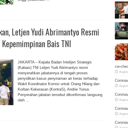
ikan, Letjen Yudi Abrimantyo Resmi
t Kepemimpinan Bais TNI
JAKARTA – Kepala Badan Intelijen Strategis
cw-chec
(Kabais) TNI Letjen Yudi Abrimantyo resmi
August
menyerahkan jabatannya di tengah proses
penyidikan kasus penyiraman air keras terhadap
Coronav
Wakil Koordinator Komisi untuk Orang Hilang dan
August
Korban Kekerasan (KontraS), Andrie Yunus.
Coronav
Penyerahan jabatan tersebut dikonfirmasi langsung
oleh ...
August
Coronav
August
Coronav
August