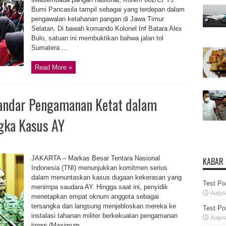
Bumi Pancasila tampil sebagai yang terdepan dalam
pengawalan ketahanan pangan di Jawa Timur
Selatan. Di bawah komando Kolonel Inf Batara Alex
Bulo, satuan ini membuktikan bahwa jalan tol
Sumatera ...
Read More »
tandar Pengamanan Ketat dalam
gka Kasus AY
JAKARTA – Markas Besar Tentara Nasional
KABAR
Indonesia (TNI) menunjukkan komitmen serius
dalam menuntaskan kasus dugaan kekerasan yang
Test Po
menimpa saudara AY. Hingga saat ini, penyidik
August
menetapkan empat oknum anggota sebagai
tersangka dan langsung menjebloskan mereka ke
Test Po
instalasi tahanan militer berkekuatan pengamanan
August
tinggi (Maximum ...