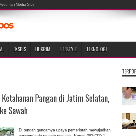
Pedoman Media Siber
AL
EKSBIS
HUKRIM
LIFESTYLE
TEKNOLOGI
TERPO
Ketahanan Pangan di Jatim Selatan,
 ke Sawah
Di tengah gencarnya upaya pemerintah mewujudkan
swasembada pangan nasional, Korem 082/CPYJ