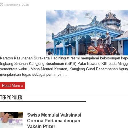
November 5, 2025
Karaton Kasunanan Surakarta Hadiningrat resmi mengalami kekosongan kep
Ingkang Sinuhun Kangjeng Susuhunan (ISKS) Paku Buwono XIII pada Mingg
sementara waktu, Maha Menteri Keraton, Kangjeng Gusti Panembahan Agun
menjalankan tugas sebagai pemimpin ...
Read More »
TERPOPULER
Swiss Memulai Vaksinasi
Corona Pertama dengan
Vaksin Pfizer