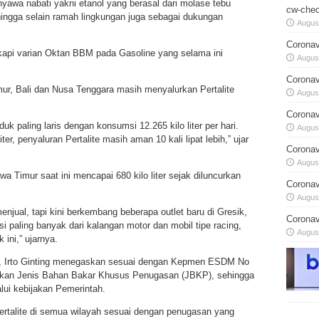
nyawa nabati yakni etanol yang berasal dari molase tebu
cw-chec
ngga selain ramah lingkungan juga sebagai dukungan
August
Coronav
kapi varian Oktan BBM pada Gasoline yang selama ini
August
Coronav
r, Bali dan Nusa Tenggara masih menyalurkan Pertalite
August
Coronav
duk paling laris dengan konsumsi 12.265 kilo liter per hari.
August
ter, penyaluran Pertalite masih aman 10 kali lipat lebih,” ujar
Coronav
August
Timur saat ini mencapai 680 kilo liter sejak diluncurkan
Coronav
August
njual, tapi kini berkembang beberapa outlet baru di Gresik,
Coronav
paling banyak dari kalangan motor dan mobil tipe racing,
August
ini,” ujarnya.
ga, Irto Ginting menegaskan sesuai dengan Kepmen ESDM No
kan Jenis Bahan Bakar Khusus Penugasan (JBKP), sehingga
ui kebijakan Pemerintah.
ertalite di semua wilayah sesuai dengan penugasan yang