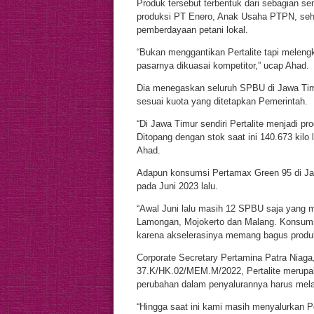
Produk tersebut terbentuk dari sebagian se
produksi PT Enero, Anak Usaha PTPN, sehi
pemberdayaan petani lokal.
“Bukan menggantikan Pertalite tapi meleng
pasarnya dikuasai kompetitor,” ucap Ahad.
Dia menegaskan seluruh SPBU di Jawa Timu
sesuai kuota yang ditetapkan Pemerintah.
“Di Jawa Timur sendiri Pertalite menjadi pro
Ditopang dengan stok saat ini 140.673 kilo li
Ahad.
Adapun konsumsi Pertamax Green 95 di Jawa 
pada Juni 2023 lalu.
“Awal Juni lalu masih 12 SPBU saja yang me
Lamongan, Mojokerto dan Malang. Konsumsi 
karena akselerasinya memang bagus produk 
Corporate Secretary Pertamina Patra Nia
37.K/HK.02/MEM.M/2022, Pertalite merupa
perubahan dalam penyalurannya harus melal
“Hingga saat ini kami masih menyalurkan P