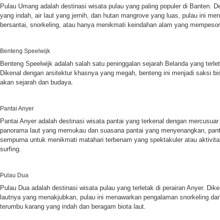
Pulau Umang adalah destinasi wisata pulau yang paling populer di Banten. De
yang indah, air laut yang jernih, dan hutan mangrove yang luas, pulau ini men
bersantai, snorkeling, atau hanya menikmati keindahan alam yang mempeso
Benteng Speelwijk
Benteng Speelwijk adalah salah satu peninggalan sejarah Belanda yang terle
Dikenal dengan arsitektur khasnya yang megah, benteng ini menjadi saksi bi
akan sejarah dan budaya.
Pantai Anyer
Pantai Anyer adalah destinasi wisata pantai yang terkenal dengan mercusuar
panorama laut yang memukau dan suasana pantai yang menyenangkan, panta
sempurna untuk menikmati matahari terbenam yang spektakuler atau aktivitas
surfing.
Pulau Dua
Pulau Dua adalah destinasi wisata pulau yang terletak di perairan Anyer. Di
lautnya yang menakjubkan, pulau ini menawarkan pengalaman snorkeling dan 
terumbu karang yang indah dan beragam biota laut.