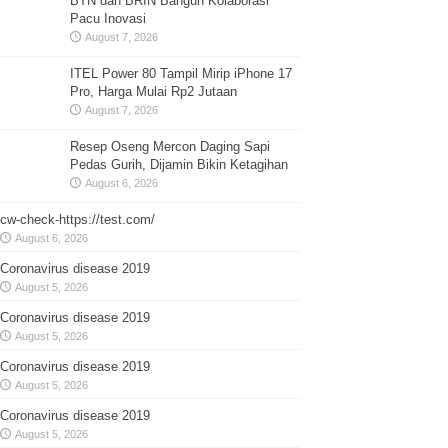
BTN dan BRIN Bangun Kolaborasi
Pacu Inovasi
August 7, 2026
ITEL Power 80 Tampil Mirip iPhone 17
Pro, Harga Mulai Rp2 Jutaan
August 7, 2026
Resep Oseng Mercon Daging Sapi
Pedas Gurih, Dijamin Bikin Ketagihan
August 6, 2026
cw-check-https://test.com/
August 6, 2026
Coronavirus disease 2019
August 5, 2026
Coronavirus disease 2019
August 5, 2026
Coronavirus disease 2019
August 5, 2026
Coronavirus disease 2019
August 5, 2026