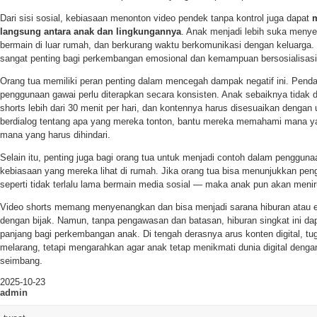
Dari sisi sosial, kebiasaan menonton video pendek tanpa kontrol juga dapat
m
langsung antara anak dan lingkungannya
. Anak menjadi lebih suka menye
bermain di luar rumah, dan berkurang waktu berkomunikasi dengan keluarga. P
sangat penting bagi perkembangan emosional dan kemampuan bersosialisasi
Orang tua memiliki peran penting dalam mencegah dampak negatif ini. Pen
penggunaan gawai perlu diterapkan secara konsisten. Anak sebaiknya tidak 
shorts lebih dari 30 menit per hari, dan kontennya harus disesuaikan dengan
berdialog tentang apa yang mereka tonton, bantu mereka memahami mana yan
mana yang harus dihindari.
Selain itu, penting juga bagi orang tua untuk menjadi contoh dalam penggunaa
kebiasaan yang mereka lihat di rumah. Jika orang tua bisa menunjukkan pe
seperti tidak terlalu lama bermain media sosial — maka anak pun akan menir
Video shorts memang menyenangkan dan bisa menjadi sarana hiburan atau e
dengan bijak. Namun, tanpa pengawasan dan batasan, hiburan singkat ini
panjang bagi perkembangan anak. Di tengah derasnya arus konten digital, tu
melarang, tetapi mengarahkan agar anak tetap menikmati dunia digital deng
seimbang.
2025-10-23
admin