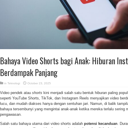
Bahaya Video Shorts bagi Anak: Hiburan Ins
Berdampak Panjang
in
Teknologi
October 23, 2025
Video pendek atau
shorts
kini menjadi salah satu bentuk hiburan paling popule
seperti YouTube Shorts, TikTok, dan Instagram Reels menyajikan video berdu
lucu, dan mudah diakses hanya dengan sentuhan jari. Namun, di balik tampi
bahaya tersembunyi yang mengintai anak-anak ketika mereka terlalu sering m
pengawasan.
Salah satu bahaya utama dari video shorts adalah
potensi kecanduan
. Dura