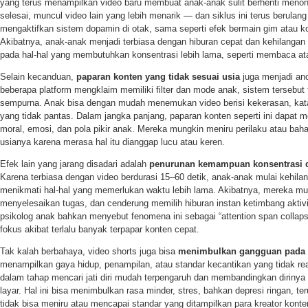
yang terus menampilkan video baru membuat anak-anak sulit berhenti menont
selesai, muncul video lain yang lebih menarik — dan siklus ini terus berulang 
mengaktifkan sistem dopamin di otak, sama seperti efek bermain gim atau ko
Akibatnya, anak-anak menjadi terbiasa dengan hiburan cepat dan kehilanga
pada hal-hal yang membutuhkan konsentrasi lebih lama, seperti membaca ata
Selain kecanduan,
paparan konten yang tidak sesuai usia
juga menjadi an
beberapa platform mengklaim memiliki filter dan mode anak, sistem tersebut t
sempurna. Anak bisa dengan mudah menemukan video berisi kekerasan, kata
yang tidak pantas. Dalam jangka panjang, paparan konten seperti ini dapa
moral, emosi, dan pola pikir anak. Mereka mungkin meniru perilaku atau bah
usianya karena merasa hal itu dianggap lucu atau keren.
Efek lain yang jarang disadari adalah
penurunan kemampuan konsentrasi d
Karena terbiasa dengan video berdurasi 15–60 detik, anak-anak mulai kehila
menikmati hal-hal yang memerlukan waktu lebih lama. Akibatnya, mereka mud
menyelesaikan tugas, dan cenderung memilih hiburan instan ketimbang aktivi
psikolog anak bahkan menyebut fenomena ini sebagai “attention span coll
fokus akibat terlalu banyak terpapar konten cepat.
Tak kalah berbahaya, video shorts juga bisa
menimbulkan gangguan pada ci
menampilkan gaya hidup, penampilan, atau standar kecantikan yang tidak rea
dalam tahap mencari jati diri mudah terpengaruh dan membandingkan dirinya 
layar. Hal ini bisa menimbulkan rasa minder, stres, bahkan depresi ringan, t
tidak bisa meniru atau mencapai standar yang ditampilkan para kreator konte