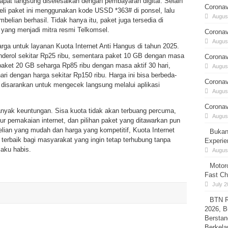
apat langsung diselesaikan dengan pembayaran digital. Selain
Coronav
eli paket ini menggunakan kode USSD *363# di ponsel, lalu
August
belian berhasil. Tidak hanya itu, paket juga tersedia di
 yang menjadi mitra resmi Telkomsel.
Coronav
August
rga untuk layanan Kuota Internet Anti Hangus di tahun 2025.
nderol sekitar Rp25 ribu, sementara paket 10 GB dengan masa
Coronav
 paket 20 GB seharga Rp85 ribu dengan masa aktif 30 hari,
August
ari dengan harga sekitar Rp150 ribu. Harga ini bisa berbeda-
Coronav
 disarankan untuk mengecek langsung melalui aplikasi
August
Coronav
anyak keuntungan. Sisa kuota tidak akan terbuang percuma,
August
ur pemakaian internet, dan pilihan paket yang ditawarkan pun
lian yang mudah dan harga yang kompetitif, Kuota Internet
Bukan
 terbaik bagi masyarakat yang ingin tetap terhubung tanpa
Experie
laku habis.
August
Motor
Fast Ch
July 2
BTN R
2026, B
Berstan
Berkela