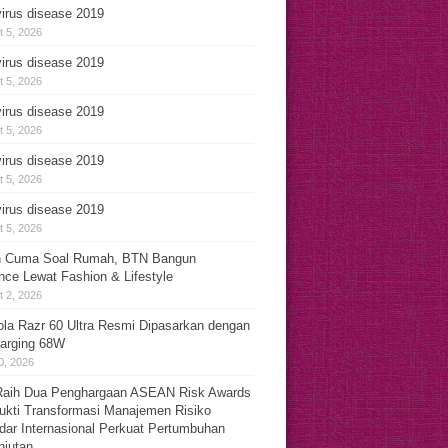
irus disease 2019
 5, 2026
irus disease 2019
 5, 2026
irus disease 2019
 5, 2026
irus disease 2019
 5, 2026
irus disease 2019
 5, 2026
 Cuma Soal Rumah, BTN Bangun
nce Lewat Fashion & Lifestyle
 2, 2026
ola Razr 60 Ultra Resmi Dipasarkan dengan
arging 68W
0, 2026
aih Dua Penghargaan ASEAN Risk Awards
ukti Transformasi Manajemen Risiko
dar Internasional Perkuat Pertumbuhan
njutan