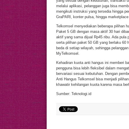
yang sesuai dengan kebutuhan, transaksi d
melalui aplikasi, pelanggan juga bisa memb
mengikuti instruksi yang tersedia hingga pem
GraPARI, konter pulsa, hingga marketplace
Telkomsel menyediakan beberapa pilihan ha
Paket 5 GB dengan masa aktif 30 hari diba
aktif yang sama dijual Rp45 ribu. Ada pula
serta pilihan paket 50 GB yang berlaku 60 h
beda di setiap wilayah, sehingga pelanggan
MyTelkomsel.
Kehadiran kuota anti hangus ini memberi b
pengguna bisa lebih fleksibel dalam mengat
bervariasi sesuai kebutuhan. Dengan pembe
Anti Hangus Telkomsel bisa menjadi pilihan
khawatir kehilangan kuota karena masa ber
Sumber: Teknologi.id