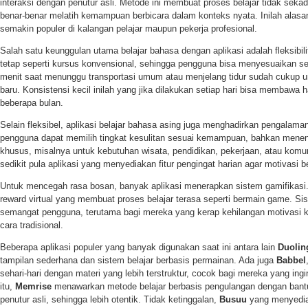
interaksi dengan penutur asli. Metode ini membuat proses belajar tidak seka
benar-benar melatih kemampuan berbicara dalam konteks nyata. Inilah alasan
semakin populer di kalangan pelajar maupun pekerja profesional.
Salah satu keunggulan utama belajar bahasa dengan aplikasi adalah fleksibil
tetap seperti kursus konvensional, sehingga pengguna bisa menyesuaikan sen
menit saat menunggu transportasi umum atau menjelang tidur sudah cukup
baru. Konsistensi kecil inilah yang jika dilakukan setiap hari bisa membawa h
beberapa bulan.
Selain fleksibel, aplikasi belajar bahasa asing juga menghadirkan pengalaman
pengguna dapat memilih tingkat kesulitan sesuai kemampuan, bahkan menent
khusus, misalnya untuk kebutuhan wisata, pendidikan, pekerjaan, atau komuni
sedikit pula aplikasi yang menyediakan fitur pengingat harian agar motivasi be
Untuk mencegah rasa bosan, banyak aplikasi menerapkan sistem gamifikasi. 
reward virtual yang membuat proses belajar terasa seperti bermain game. Sis
semangat pengguna, terutama bagi mereka yang kerap kehilangan motivasi ke
cara tradisional.
Beberapa aplikasi populer yang banyak digunakan saat ini antara lain
Duolin
tampilan sederhana dan sistem belajar berbasis permainan. Ada juga
Babbel
sehari-hari dengan materi yang lebih terstruktur, cocok bagi mereka yang ingi
itu,
Memrise
menawarkan metode belajar berbasis pengulangan dengan bantu
penutur asli, sehingga lebih otentik. Tidak ketinggalan,
Busuu
yang menyediak