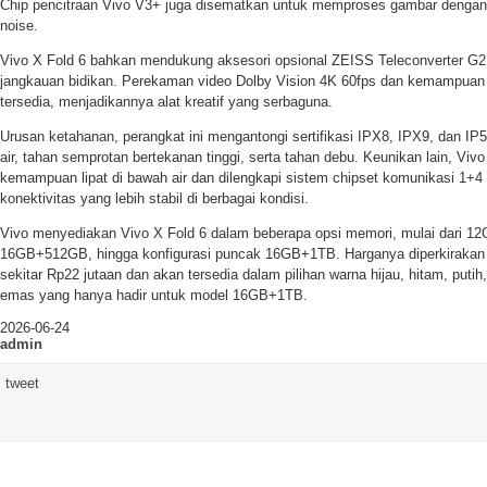
Chip pencitraan Vivo V3+ juga disematkan untuk memproses gambar dengan 
noise.
Vivo X Fold 6 bahkan mendukung aksesori opsional ZEISS Teleconverter G
jangkauan bidikan. Perekaman video Dolby Vision 4K 60fps dan kemampuan
tersedia, menjadikannya alat kreatif yang serbaguna.
Urusan ketahanan, perangkat ini mengantongi sertifikasi IPX8, IPX9, dan 
air, tahan semprotan bertekanan tinggi, serta tahan debu. Keunikan lain, Vi
kemampuan lipat di bawah air dan dilengkapi sistem chipset komunikasi 1+4 
konektivitas yang lebih stabil di berbagai kondisi.
Vivo menyediakan Vivo X Fold 6 dalam beberapa opsi memori, mulai dari
16GB+512GB, hingga konfigurasi puncak 16GB+1TB. Harganya diperkirakan m
sekitar Rp22 jutaan dan akan tersedia dalam pilihan warna hijau, hitam, putih,
emas yang hanya hadir untuk model 16GB+1TB.
2026-06-24
admin
tweet