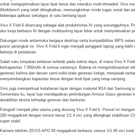
untuk mengoptimalkan layar lipat besar dan interaksi multi-threaded. Vivo m
Workbench yang telah ditingkatkan, memungkinkan mode tugas serial dan pa
beberapa aplikasi sekaligus di satu bentang layar.
Vivo X Fold 6 dirancang sebagai alat produktivitas AI yang sesungguhnya.
alur kerja berbasis AI dengan multitasking layar lebar untuk menyelesaikan pe
Dukungan mode antarmuka bergaya desktop serta kompatibilitas WPS setar
posisi perangkat ini. Vivo X Fold 6 ingin menjadi pengganti laptop yang lebi
bekerja di perjalanan.
Salah satu lompatan terbesar terletak pada sektor daya, di mana Vivo X Fo
berkapasitas 7.000mAh di semua variannya. Baterai ini mengombinasikan tekn
generasi kelima dan desain semi-solid-state generasi ketiga, menjawab tanta
menyeimbangkan kapasitas besar dengan bodi lipat yang tetap ramping.
Vivo juga memperkuat ketahanan layar dengan material M14 dari Samsung p
Sementara itu, layar luar mendapatkan perlindungan Armour Glass generas
durabilitas ekstra terhadap goresan dan benturan.
Fotografi menjadi pilar utama yang diusung Vivo X Fold 6. Ponsel ini men
200 megapiksel dengan sensor besar 1/1.4 inci yang dilengkapi stabilisasi CI
super stabil.
Kamera telefoto ZEISS APO 50 megapiksel berbasis sensor 1/1.95 inci turut