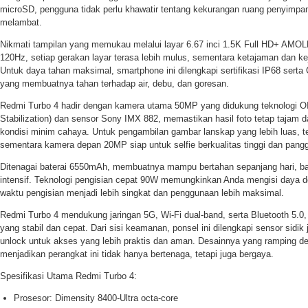
microSD, pengguna tidak perlu khawatir tentang kekurangan ruang penyimpan
melambat.
Nikmati tampilan yang memukau melalui layar 6.67 inci 1.5K Full HD+ AMOL
120Hz, setiap gerakan layar terasa lebih mulus, sementara ketajaman dan kej
Untuk daya tahan maksimal, smartphone ini dilengkapi sertifikasi IP68 serta 
yang membuatnya tahan terhadap air, debu, dan goresan.
Redmi Turbo 4 hadir dengan kamera utama 50MP yang didukung teknologi OI
Stabilization) dan sensor Sony IMX 882, memastikan hasil foto tetap tajam d
kondisi minim cahaya. Untuk pengambilan gambar lanskap yang lebih luas, te
sementara kamera depan 20MP siap untuk selfie berkualitas tinggi dan panggi
Ditenagai baterai 6550mAh, membuatnya mampu bertahan sepanjang hari, 
intensif. Teknologi pengisian cepat 90W memungkinkan Anda mengisi daya de
waktu pengisian menjadi lebih singkat dan penggunaan lebih maksimal.
Redmi Turbo 4 mendukung jaringan 5G, Wi-Fi dual-band, serta Bluetooth 5.0
yang stabil dan cepat. Dari sisi keamanan, ponsel ini dilengkapi sensor sidik j
unlock untuk akses yang lebih praktis dan aman. Desainnya yang ramping d
menjadikan perangkat ini tidak hanya bertenaga, tetapi juga bergaya.
Spesifikasi Utama Redmi Turbo 4:
Prosesor: Dimensity 8400-Ultra octa-core