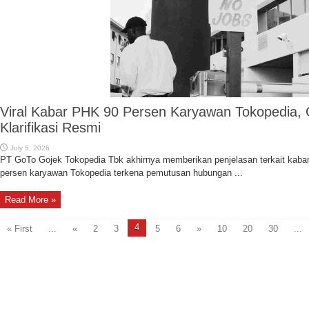
Viral Kabar PHK 90 Persen Karyawan Tokopedia, 
Klarifikasi Resmi
July 5, 2026
PT GoTo Gojek Tokopedia Tbk akhirnya memberikan penjelasan terkait kabar
persen karyawan Tokopedia terkena pemutusan hubungan ...
Read More »
4
« First
...
«
2
3
5
6
»
10
20
30
...