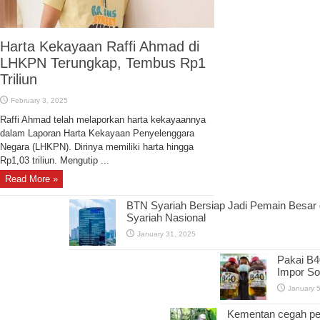
Harta Kekayaan Raffi Ahmad di
LHKPN Terungkap, Tembus Rp1
Triliun
February 3, 2025
Raffi Ahmad telah melaporkan harta kekayaannya
dalam Laporan Harta Kekayaan Penyelenggara
Negara (LHKPN). Dirinya memiliki harta hingga
Rp1,03 triliun. Mengutip ...
Read More »
BTN Syariah Bersiap Jadi Pemain Besar d
Syariah Nasional
January 31, 2025
Pakai B4
Impor So
January 
Kementan cegah pe