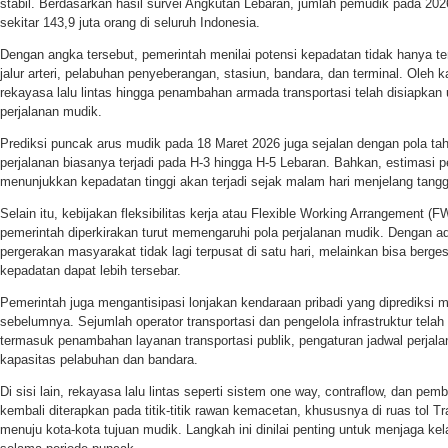
stabil. Berdasarkan hasil survei Angkutan Lebaran, jumlah pemudik pada 20
sekitar 143,9 juta orang di seluruh Indonesia.
Dengan angka tersebut, pemerintah menilai potensi kepadatan tidak hanya terjad
jalur arteri, pelabuhan penyeberangan, stasiun, bandara, dan terminal. Oleh k
rekayasa lalu lintas hingga penambahan armada transportasi telah disiapkan
perjalanan mudik.
Prediksi puncak arus mudik pada 18 Maret 2026 juga sejalan dengan pola ta
perjalanan biasanya terjadi pada H-3 hingga H-5 Lebaran. Bahkan, estimasi 
menunjukkan kepadatan tinggi akan terjadi sejak malam hari menjelang tangg
Selain itu, kebijakan fleksibilitas kerja atau Flexible Working Arrangement (
pemerintah diperkirakan turut memengaruhi pola perjalanan mudik. Dengan ad
pergerakan masyarakat tidak lagi terpusat di satu hari, melainkan bisa berge
kepadatan dapat lebih tersebar.
Pemerintah juga mengantisipasi lonjakan kendaraan pribadi yang diprediksi 
sebelumnya. Sejumlah operator transportasi dan pengelola infrastruktur tela
termasuk penambahan layanan transportasi publik, pengaturan jadwal perjalan
kapasitas pelabuhan dan bandara.
Di sisi lain, rekayasa lalu lintas seperti sistem one way, contraflow, dan pe
kembali diterapkan pada titik-titik rawan kemacetan, khususnya di ruas tol T
menuju kota-kota tujuan mudik. Langkah ini dinilai penting untuk menjaga ke