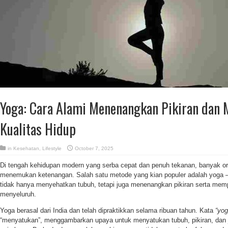
Yoga: Cara Alami Menenangkan Pikiran dan 
Kualitas Hidup
in
Kesehatan
,
Lifestyle
October 7, 2025
Di tengah kehidupan modern yang serba cepat dan penuh tekanan, banyak or
menemukan ketenangan. Salah satu metode yang kian populer adalah yoga 
tidak hanya menyehatkan tubuh, tetapi juga menenangkan pikiran serta memp
menyeluruh.
Yoga berasal dari India dan telah dipraktikkan selama ribuan tahun. Kata
“yog
“menyatukan”, menggambarkan upaya untuk menyatukan tubuh, pikiran, dan j