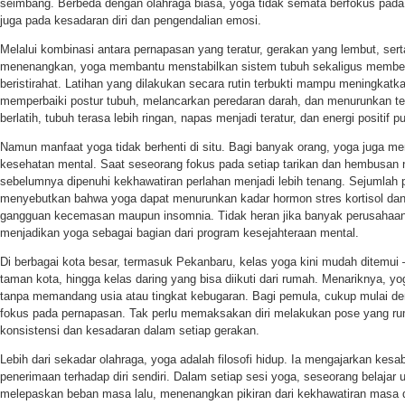
seimbang. Berbeda dengan olahraga biasa, yoga tidak semata berfokus pada 
juga pada kesadaran diri dan pengendalian emosi.
Melalui kombinasi antara pernapasan yang teratur, gerakan yang lembut, ser
menenangkan, yoga membantu menstabilkan sistem tubuh sekaligus memberi 
beristirahat. Latihan yang dilakukan secara rutin terbukti mampu meningkatkan 
memperbaiki postur tubuh, melancarkan peredaran darah, dan menurunkan te
berlatih, tubuh terasa lebih ringan, napas menjadi teratur, dan energi positif 
Namun manfaat yoga tidak berhenti di situ. Bagi banyak orang, yoga juga me
kesehatan mental. Saat seseorang fokus pada setiap tarikan dan hembusan n
sebelumnya dipenuhi kekhawatiran perlahan menjadi lebih tenang. Sejumlah 
menyebutkan bahwa yoga dapat menurunkan kadar hormon stres kortisol d
gangguan kecemasan maupun insomnia. Tidak heran jika banyak perusahaan,
menjadikan yoga sebagai bagian dari program kesejahteraan mental.
Di berbagai kota besar, termasuk Pekanbaru, kelas yoga kini mudah ditemui 
taman kota, hingga kelas daring yang bisa diikuti dari rumah. Menariknya, yo
tanpa memandang usia atau tingkat kebugaran. Bagi pemula, cukup mulai d
fokus pada pernapasan. Tak perlu memaksakan diri melakukan pose yang rum
konsistensi dan kesadaran dalam setiap gerakan.
Lebih dari sekadar olahraga, yoga adalah filosofi hidup. Ia mengajarkan kes
penerimaan terhadap diri sendiri. Dalam setiap sesi yoga, seseorang belajar
melepaskan beban masa lalu, menenangkan pikiran dari kekhawatiran masa