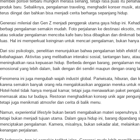
membeli ponsel terbaru mungkin merasa senang, tetapi rasa puas itu perlah
produk baru. Sebaliknya, pengalaman traveling, menghadiri konser musik, at
terus diingat dan bahkan bisa menjadi cerita berharga sepanjang hidup.
Generasi milenial dan Gen Z menjadi penggerak utama gaya hidup ini. Keha
berbagi pengalaman semakin mudah. Foto perjalanan ke destinasi eksotis, 
atau sekadar pengalaman mencoba kafe baru bisa dibagikan dan dinikmati b
luas. Hal ini memperkuat keinginan untuk mencari pengalaman, bukan hanya
Dari sisi psikologis, penelitian menunjukkan bahwa pengalaman lebih efekt
kebahagiaan. Aktivitas yang melibatkan interaksi sosial, tantangan baru, at
meningkatkan rasa kepuasan hidup. Berbeda dengan barang, pengalaman men
emosional yang lebih dalam, baik dengan diri sendiri maupun dengan orang l
Fenomena ini juga mengubah wajah industri global. Pariwisata, hiburan, dan 
karena semakin banyak orang rela mengalokasikan anggaran mereka untuk 
Hotel-hotel tidak hanya menjual kamar, tetapi juga menawarkan paket pengala
memasak atau tur budaya. Restoran menghadirkan konsep unik agar pengun
tetapi juga menikmati atmosfer dan cerita di balik menu.
Namun,
experiential lifestyle
bukan berarti mengabaikan materi sepenuhnya. 
tetapi bukan menjadi tujuan utama. Dalam gaya hidup ini, barang dipandang
menciptakan pengalaman. Kamera, misalnya, bukan sekadar alat, melainka
kenangan perjalanan.