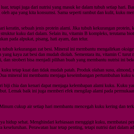
luar, tetapi juga dari nutrisi yang masuk ke dalam tubuh setiap hari.
 oleh apa yang kita konsumsi. Sama seperti rambut dan kulit, kuku me
ri keratin, sebuah jenis protein alami. Jika tubuh kekurangan protein
truktur kuku dari dalam. Selain itu, vitamin B kompleks, terutama b
kan pada alpukat, pisang, hati ayam, dan telur.
a tubuh kekurangan zat besi. Mineral ini membantu mengalirkan oksig
ang kaya zat besi dan mudah diolah. Sementara itu, vitamin C turut
, dan stroberi bisa menjadi pilihan buah yang membantu nutrisi ini beke
kuku tetap kuat dan tidak mudah patah. Produk olahan susu, almond, 
. Dua mineral ini membantu menjaga keseimbangan pertumbuhan kuku ser
u dari biji chia dan kenari dapat menjaga kelembapan alami kuku. Kuku
lembut. Lemak baik ini juga memberi efek mengilap alami pada permuk
. Minum cukup air setiap hari membantu mencegah kuku kering dan terke
aya hidup sehat. Menghindari kebiasaan menggigit kuku, membatasi pen
keseluruhan. Perawatan luar tetap penting, tetapi nutrisi dari dalam 