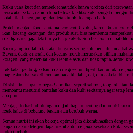
Kuku yang kuat dan tampak sehat tidak hanya tercipta dari perawatan 
perawatan salon, namun lupa bahwa kualitas kuku sangat dipengaruhi
patah, tidak menguning, dan tetap tumbuh dengan baik.
Protein menjadi fondasi utama pembentuk kuku, karena kuku terdiri da
ikan, kacang-kacangan, dan produk susu bisa membantu memperkuat s
sekaligus menjaga teksturnya tetap kokoh. Sumber biotin dapat ditemu
Kuku yang mudah retak atau bergaris sering kali menjadi tanda bahw
Bayam, daging merah, dan kacang merah merupakan pilihan makanan y
kolagen, yang membuat kuku lebih elastis dan tidak rapuh. Jeruk, kiwi
Tak kalah penting, kalsium dan magnesium diperlukan untuk menjaga 
magnesium banyak ditemukan pada biji labu, oat, dan cokelat hitam
Di sisi lain, asupan omega-3 dari ikan seperti salmon, tongkol, ata
membantu menutrisi bantalan kuku dan kulit sekitarnya agar tetap 
apa pun.
Menjaga hidrasi tubuh juga menjadi bagian penting dari nutrisi kuku
retak halus di beberapa bagian atau berubah warna.
Semua nutrisi ini akan bekerja optimal jika dikombinasikan dengan g
tangan dalam deterjen dapat membantu menjaga kesehatan kuku secara 
kuku tumbuh.