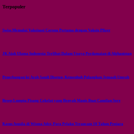
Terpopuler
Swiss Memulai Vaksinasi Corona Pertama dengan Vaksin Pfizer
JK Ajak Ulama Indonesia Terlibat Dalam Upaya Perdamaian di Afghanistan
Penerbangan ke Arab Saudi Disetop, Kemenhub Pulangkan Jemaah Umrah
Resep Lumpia Pisang Cokelat yang Renyah Manis Buat Camilan Sore
Kasus Asusila di Wisma Atlet, Para Pelaku Terancam 10 Tahun Penjara