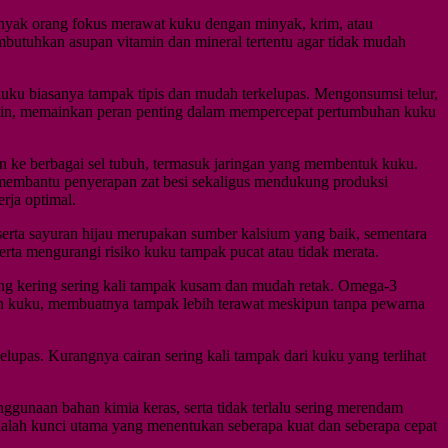
 Banyak orang fokus merawat kuku dengan minyak, krim, atau
mbutuhkan asupan vitamin dan mineral tertentu agar tidak mudah
, kuku biasanya tampak tipis dan mudah terkelupas. Mengonsumsi telur,
iotin, memainkan peran penting dalam mempercepat pertumbuhan kuku
en ke berbagai sel tubuh, termasuk jaringan yang membentuk kuku.
 membantu penyerapan zat besi sekaligus mendukung produksi
rja optimal.
serta sayuran hijau merupakan sumber kalsium yang baik, sementara
ta mengurangi risiko kuku tampak pucat atau tidak merata.
 yang kering sering kali tampak kusam dan mudah retak. Omega-3
aan kuku, membuatnya tampak lebih terawat meskipun tanpa pewarna
lupas. Kurangnya cairan sering kali tampak dari kuku yang terlihat
ggunaan bahan kimia keras, serta tidak terlalu sering merendam
adalah kunci utama yang menentukan seberapa kuat dan seberapa cepat