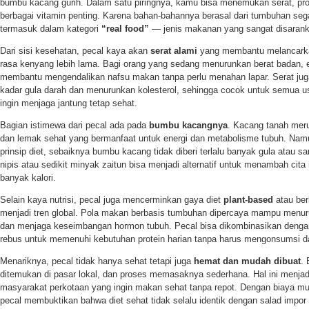
bumbu kacang gurih. Dalam satu piringnya, kamu bisa menemukan serat, prot
berbagai vitamin penting. Karena bahan-bahannya berasal dari tumbuhan seg
termasuk dalam kategori
“real food”
— jenis makanan yang sangat disarank
Dari sisi kesehatan, pecal kaya akan
serat alami
yang membantu melancark
rasa kenyang lebih lama. Bagi orang yang sedang menurunkan berat badan, e
membantu mengendalikan nafsu makan tanpa perlu menahan lapar. Serat ju
kadar gula darah dan menurunkan kolesterol, sehingga cocok untuk semua u
ingin menjaga jantung tetap sehat.
Bagian istimewa dari pecal ada pada
bumbu kacangnya
. Kacang tanah meru
dan lemak sehat yang bermanfaat untuk energi dan metabolisme tubuh. Namu
prinsip diet, sebaiknya bumbu kacang tidak diberi terlalu banyak gula atau s
nipis atau sedikit minyak zaitun bisa menjadi alternatif untuk menambah ci
banyak kalori.
Selain kaya nutrisi, pecal juga mencerminkan gaya diet
plant-based
atau ber
menjadi tren global. Pola makan berbasis tumbuhan dipercaya mampu menuru
dan menjaga keseimbangan hormon tubuh. Pecal bisa dikombinasikan dengan 
rebus untuk memenuhi kebutuhan protein harian tanpa harus mengonsumsi d
Menariknya, pecal tidak hanya sehat tetapi juga
hemat dan mudah dibuat
.
ditemukan di pasar lokal, dan proses memasaknya sederhana. Hal ini menjadik
masyarakat perkotaan yang ingin makan sehat tanpa repot. Dengan biaya mur
pecal membuktikan bahwa diet sehat tidak selalu identik dengan salad impo