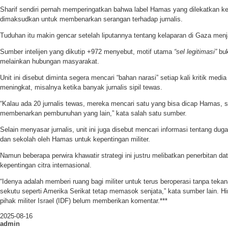
Sharif sendiri pernah memperingatkan bahwa label Hamas yang dilekatkan 
dimaksudkan untuk membenarkan serangan terhadap jurnalis.
Tuduhan itu makin gencar setelah liputannya tentang kelaparan di Gaza menja
Sumber intelijen yang dikutip +972 menyebut, motif utama
“sel legitimasi”
buk
melainkan hubungan masyarakat.
Unit ini disebut diminta segera mencari “bahan narasi” setiap kali kritik media
meningkat, misalnya ketika banyak jurnalis sipil tewas.
“Kalau ada 20 jurnalis tewas, mereka mencari satu yang bisa dicap Hamas, s
membenarkan pembunuhan yang lain,” kata salah satu sumber.
Selain menyasar jurnalis, unit ini juga disebut mencari informasi tentang d
dan sekolah oleh Hamas untuk kepentingan militer.
Namun beberapa perwira khawatir strategi ini justru melibatkan penerbitan d
kepentingan citra internasional.
“Idenya adalah memberi ruang bagi militer untuk terus beroperasi tanpa tekan
sekutu seperti Amerika Serikat tetap memasok senjata,” kata sumber lain. Hin
pihak militer Israel (IDF) belum memberikan komentar.***
2025-08-16
admin