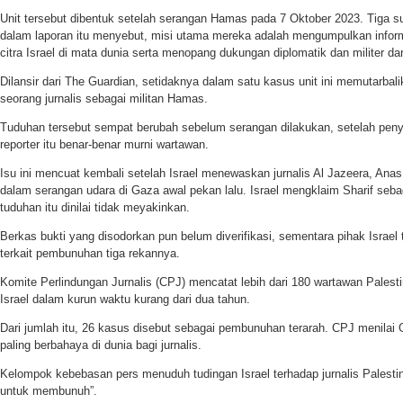
Unit tersebut dibentuk setelah serangan Hamas pada 7 Oktober 2023. Tiga sum
dalam laporan itu menyebut, misi utama mereka adalah mengumpulkan info
citra Israel di mata dunia serta menopang dukungan diplomatik dan militer da
Dilansir dari The Guardian, setidaknya dalam satu kasus unit ini memutarbali
seorang jurnalis sebagai militan Hamas.
Tuduhan tersebut sempat berubah sebelum serangan dilakukan, setelah pen
reporter itu benar-benar murni wartawan.
Isu ini mencuat kembali setelah Israel menewaskan jurnalis Al Jazeera, Anas 
dalam serangan udara di Gaza awal pekan lalu. Israel mengklaim Sharif s
tuduhan itu dinilai tidak meyakinkan.
Berkas bukti yang disodorkan pun belum diverifikasi, sementara pihak Israel
terkait pembunuhan tiga rekannya.
Komite Perlindungan Jurnalis (CPJ) mencatat lebih dari 180 wartawan Palest
Israel dalam kurun waktu kurang dari dua tahun.
Dari jumlah itu, 26 kasus disebut sebagai pembunuhan terarah. CPJ menilai G
paling berbahaya di dunia bagi jurnalis.
Kelompok kebebasan pers menuduh tudingan Israel terhadap jurnalis Palestin
untuk membunuh”.