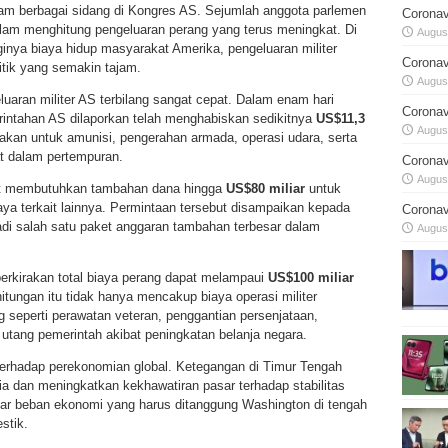
lam berbagai sidang di Kongres AS. Sejumlah anggota parlemen
Coronav
am menghitung pengeluaran perang yang terus meningkat. Di
August
inya biaya hidup masyarakat Amerika, pengeluaran militer
Coronav
tik yang semakin tajam.
August
geluaran militer AS terbilang sangat cepat. Dalam enam hari
Coronav
erintahan AS dilaporkan telah menghabiskan sedikitnya
US$11,3
August
nakan untuk amunisi, pengerahan armada, operasi udara, serta
at dalam pertempuran.
Coronav
August
ebut membutuhkan tambahan dana hingga
US$80 miliar
untuk
ya terkait lainnya. Permintaan tersebut disampaikan kepada
Coronav
di salah satu paket anggaran tambahan terbesar dalam
August
kirakan total biaya perang dapat melampaui
US$100 miliar
hitungan itu tidak hanya mencakup biaya operasi militer
g seperti perawatan veteran, penggantian persenjataan,
utang pemerintah akibat peningkatan belanja negara.
terhadap perekonomian global. Ketegangan di Timur Tengah
 dan meningkatkan kekhawatiran pasar terhadap stabilitas
sar beban ekonomi yang harus ditanggung Washington di tengah
stik.