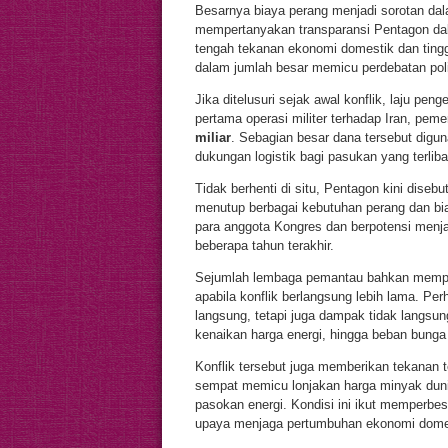
Besarnya biaya perang menjadi sorotan da
mempertanyakan transparansi Pentagon dal
tengah tekanan ekonomi domestik dan tingg
dalam jumlah besar memicu perdebatan poli
Jika ditelusuri sejak awal konflik, laju pen
pertama operasi militer terhadap Iran, pem
miliar
. Sebagian besar dana tersebut digu
dukungan logistik bagi pasukan yang terlib
Tidak berhenti di situ, Pentagon kini dis
menutup berbagai kebutuhan perang dan bia
para anggota Kongres dan berpotensi menja
beberapa tahun terakhir.
Sejumlah lembaga pemantau bahkan memper
apabila konflik berlangsung lebih lama. Per
langsung, tetapi juga dampak tidak langsun
kenaikan harga energi, hingga beban bunga 
Konflik tersebut juga memberikan tekanan 
sempat memicu lonjakan harga minyak dunia
pasokan energi. Kondisi ini ikut memperbe
upaya menjaga pertumbuhan ekonomi dome