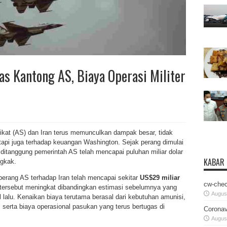
s Kantong AS, Biaya Operasi Militer
rikat (AS) dan Iran terus memunculkan dampak besar, tidak
etapi juga terhadap keuangan Washington. Sejak perang dimulai
 ditanggung pemerintah AS telah mencapai puluhan miliar dolar
KABAR
gkak.
erang AS terhadap Iran telah mencapai sekitar
US$29 miliar
cw-chec
 tersebut meningkat dibandingkan estimasi sebelumnya yang
August
il lalu. Kenaikan biaya terutama berasal dari kebutuhan amunisi,
, serta biaya operasional pasukan yang terus bertugas di
Coronav
August