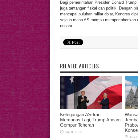
Bagi pemerintahan Presiden Donald Trump, pe
juga tantangan fiskal dan politik. Dengan
mencapai puluhan miliar dolar, Kongres di
sejauh mana AS mampu mempertahankan ope
negara.
RELATED ARTICLES
Ketegangan AS-Iran
Warisa
Memanas Lagi, Trump Ancam
Jemba
Gempur Teheran
Prabo
Konse
July 8, 2026
July 7