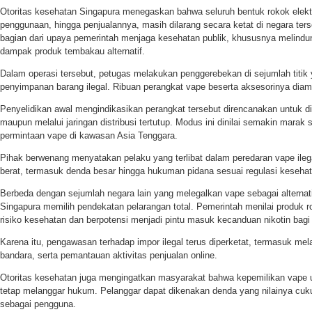
Otoritas kesehatan Singapura menegaskan bahwa seluruh bentuk rokok elekt
penggunaan, hingga penjualannya, masih dilarang secara ketat di negara ters
bagian dari upaya pemerintah menjaga kesehatan publik, khususnya melindun
dampak produk tembakau alternatif.
Dalam operasi tersebut, petugas melakukan penggerebekan di sejumlah titik y
penyimpanan barang ilegal. Ribuan perangkat vape beserta aksesorinya diam
Penyelidikan awal mengindikasikan perangkat tersebut direncanakan untuk d
maupun melalui jaringan distribusi tertutup. Modus ini dinilai semakin marak
permintaan vape di kawasan Asia Tenggara.
Pihak berwenang menyatakan pelaku yang terlibat dalam peredaran vape ile
berat, termasuk denda besar hingga hukuman pidana sesuai regulasi kesehat
Berbeda dengan sejumlah negara lain yang melegalkan vape sebagai alternati
Singapura memilih pendekatan pelarangan total. Pemerintah menilai produk ro
risiko kesehatan dan berpotensi menjadi pintu masuk kecanduan nikotin bag
Karena itu, pengawasan terhadap impor ilegal terus diperketat, termasuk mel
bandara, serta pemantauan aktivitas penjualan online.
Otoritas kesehatan juga mengingatkan masyarakat bahwa kepemilikan vape 
tetap melanggar hukum. Pelanggar dapat dikenakan denda yang nilainya cu
sebagai pengguna.