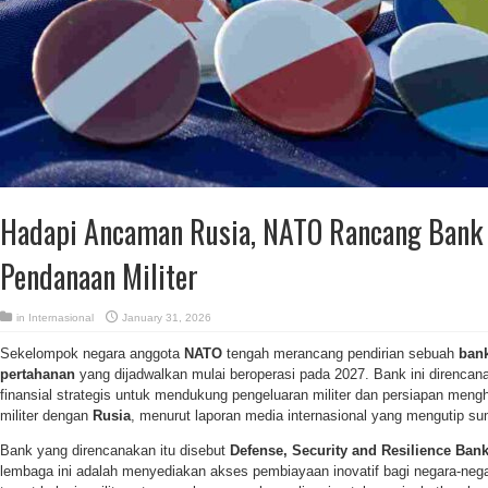
Hadapi Ancaman Rusia, NATO Rancang Bank
Pendanaan Militer
in
Internasional
January 31, 2026
Sekelompok negara anggota
NATO
tengah merancang pendirian sebuah
bank
pertahanan
yang dijadwalkan mulai beroperasi pada 2027. Bank ini direncan
finansial strategis untuk mendukung pengeluaran militer dan persiapan meng
militer dengan
Rusia
, menurut laporan media internasional yang mengutip sum
Bank yang direncanakan itu disebut
Defense, Security and Resilience Ban
lembaga ini adalah menyediakan akses pembiayaan inovatif bagi negara-ne