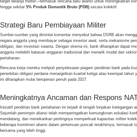
target belanja militer—termasuk rencana baru aliansi untuk meningkatkan ko
hingga sekitar
5% Produk Domestik Bruto (PDB)
secara kolektif.
Strategi Baru Pembiayaan Militer
Sumber-sumber yang dimintai komentar menyebut bahwa DSRB akan mengg
negara anggota yang membayar sebagai investor awal, serta mekanisme pend
obligasi, dan investasi swasta. Dengan skema ini, bank diharapkan dapat m
anggota melebihi batasan anggaran tradisional dan menarik modal dari sekto
pertahanan.
Rencana kerja mereka meliputi penyelesaian piagam pendirian bank pada kua
penerbitan obligasi perdana menargetkan kuartal ketiga atau keempat tahun 
ini diharapkan mulai beroperasi penuh pada 2027.
Meningkatnya Ancaman dan Respons NA
Inisiatif pendirian bank pertahanan ini terjadi di tengah lonjakan ketegangan
Sejumlah pemimpin aliansi telah memperingatkan kemungkinan eskalasi konf
mendatang, dan menekankan pentingnya memperkuat kapasitas militer kolektif
beberapa komitmen aliansi dalam pertemuan puncak terakhirnya, termasuk ta
bersama yang lebih tinggi.