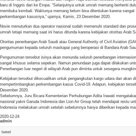
baru di Inggris dan ke Eropa. “Selanjutnya untuk umrah memang berhenti du
membuka kembali. Waktunya memang belum bisa ditentukan karena sangat 
perkembangan kasusnya,” ujarnya, Kamis, 23 Desember 2020.
Novie menuturkan dua operator nasional sudah memenuhi standard dan pros
umrah tetapi memang saat ini harus ditunda karena kebijakan otoritas Arab S
Otoritas penerbangan Arab Saudi atau General Authority of Civil Aviation (G
pengumuman kepada seluruh maskapai yang beroperasi di Bandara Arab Sau
Pengumuman tersebut isinya akan menunda seluruh penerbangan internasion
sangat khusus selama sepekan. Namun penundaan juga dapat dilakukan untu
Penerbangan luar negeri di wilayah Arab pun diminta untuk sesegera mungkin 
Kebijakan tersebut dikecualikan untuk pengangkutan kargo udara dan akan dit
mempertimbangkan perkembangan kasus Covid-19. Adapun, kebijakan terseb
Desember 2020.
Sebelumnya, Juru Bicara Kementerian Perhubungan Adita Irawati mengatakan
nasional yakni Garuda Indonesia dan Lion Air Group telah mendapat restu 
Indonesia melakukan umrah setelah sebelumnya hanya diberikan kepada mask
2020-12-24
admin
tweet