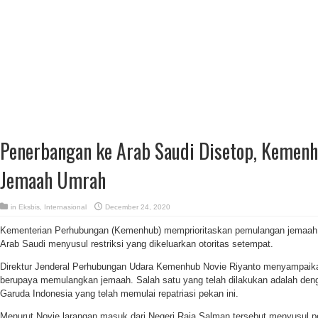
Penerbangan ke Arab Saudi Disetop, Kemen
Jemaah Umrah
in
Eksbis
,
Internasional
December 24, 2020
Kementerian Perhubungan (Kemenhub) memprioritaskan pemulangan jemaah u
Arab Saudi menyusul restriksi yang dikeluarkan otoritas setempat.
Direktur Jenderal Perhubungan Udara Kemenhub Novie Riyanto menyampaikan
berupaya memulangkan jemaah. Salah satu yang telah dilakukan adalah den
Garuda Indonesia yang telah memulai repatriasi pekan ini.
Menurut Novie larangan masuk dari Negeri Raja Salman tersebut menyusul pe