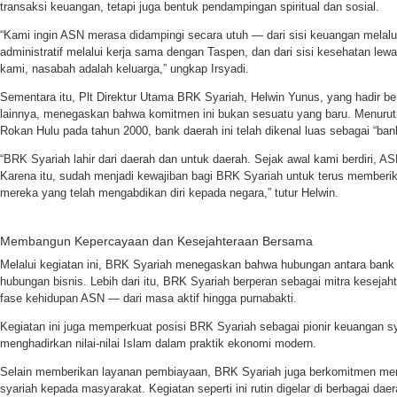
transaksi keuangan, tetapi juga bentuk pendampingan spiritual dan sosial.
“Kami ingin ASN merasa didampingi secara utuh — dari sisi keuangan melalui 
administratif melalui kerja sama dengan Taspen, dan dari sisi kesehatan lew
kami, nasabah adalah keluarga,” ungkap Irsyadi.
Sementara itu, Plt Direktur Utama BRK Syariah, Helwin Yunus, yang hadir be
lainnya, menegaskan bahwa komitmen ini bukan sesuatu yang baru. Menurutn
Rokan Hulu pada tahun 2000, bank daerah ini telah dikenal luas sebagai “ba
“BRK Syariah lahir dari daerah dan untuk daerah. Sejak awal kami berdiri, A
Karena itu, sudah menjadi kewajiban bagi BRK Syariah untuk terus memberik
mereka yang telah mengabdikan diri kepada negara,” tutur Helwin.
Membangun Kepercayaan dan Kesejahteraan Bersama
Melalui kegiatan ini, BRK Syariah menegaskan bahwa hubungan antara bank
hubungan bisnis. Lebih dari itu, BRK Syariah berperan sebagai mitra kesejaht
fase kehidupan ASN — dari masa aktif hingga purnabakti.
Kegiatan ini juga memperkuat posisi BRK Syariah sebagai pionir keuangan 
menghadirkan nilai-nilai Islam dalam praktik ekonomi modern.
Selain memberikan layanan pembiayaan, BRK Syariah juga berkomitmen me
syariah kepada masyarakat. Kegiatan seperti ini rutin digelar di berbagai dae