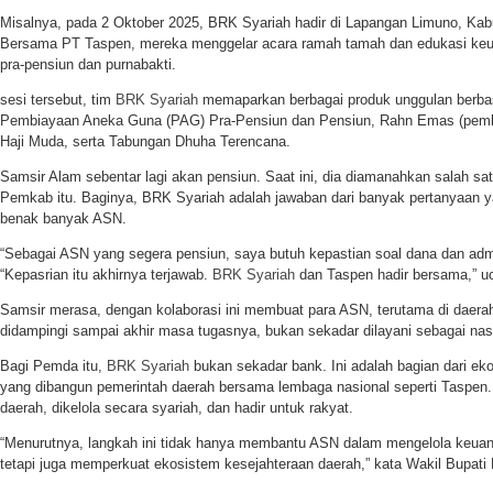
Misalnya, pada 2 Oktober 2025, BRK Syariah hadir di Lapangan Limuno, Kab
Bersama PT Taspen, mereka menggelar acara ramah tamah dan edukasi ke
pra-pensiun dan purnabakti.
sesi tersebut, tim
BRK Syariah
memaparkan berbagai produk unggulan berbasi
Pembiayaan Aneka Guna (PAG) Pra-Pensiun dan Pensiun, Rahn Emas (pem
Haji Muda, serta Tabungan Dhuha Terencana.
Samsir Alam sebentar lagi akan pensiun. Saat ini, dia diamanahkan salah satu
Pemkab itu. Baginya, BRK Syariah adalah jawaban dari banyak pertanyaan y
benak banyak ASN.
“Sebagai ASN yang segera pensiun, saya butuh kepastian soal dana dan admi
“Kepasrian itu akhirnya terjawab.
BRK Syariah
dan Taspen hadir bersama,” u
Samsir merasa, dengan kolaborasi ini membuat para ASN, terutama di daerah
didampingi sampai akhir masa tugasnya, bukan sekadar dilayani sebagai nas
Bagi Pemda itu,
BRK Syariah
bukan sekadar bank. Ini adalah bagian dari e
yang dibangun pemerintah daerah bersama lembaga nasional seperti Taspen. In
daerah, dikelola secara syariah, dan hadir untuk rakyat.
“Menurutnya, langkah ini tidak hanya membantu ASN dalam mengelola keuan
tetapi juga memperkuat ekosistem kesejahteraan daerah,” kata Wakil Bupati 