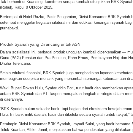
Tak berhenti di Kuansing, komitmen serupa kembali ditunjukkan BRK Syaria
(Rohul), Rabu, 8 Oktober 2025.
Bertempat di Hotel Razka, Pasir Pengaraian, Divisi Konsumer BRK Syariah
setempat menggelar kegiatan silaturahmi dan edukasi keuangan syariah bag
purnabakti.
Produk Syariah yang Dirancang untuk ASN
Dalam sosialisasi ini, berbagai produk unggulan kembali diperkenalkan — m
Guna (PAG) Pensiun dan Pra-Pensiun, Rahn Emas, Pembiayaan Haji dan Ha
Dhuha Terencana.
Selain edukasi finansial, BRK Syariah juga menghadirkan layanan kesehatan 
membagikan doorprize menarik yang menambah semangat kebersamaan di ac
Wakil Bupati Rokan Hulu, Syafaruddin Poti, turut hadir dan memberikan apresi
antara BRK Syariah dan PT Taspen merupakan langkah strategis dalam mem
di daerahnya.
“BRK Syariah bukan sekadar bank, tapi bagian dari ekosistem kesejahtera
Hulu. Ini bank milik daerah, hadir dan dikelola secara syariah untuk rakyat,” 
Pemimpin Divisi Konsumer BRK Syariah, Irsyadi Sukri, yang hadir bersama
Teluk Kuantan, Alfikri Jamil, menjelaskan bahwa pendekatan yang dilakuka