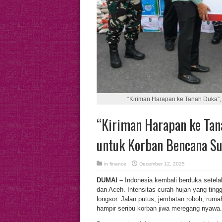
“Kiriman Harapan ke Tanah Duka”
“Kiriman Harapan ke Tan
untuk Korban Bencana S
in
finance
December 12, 2025
DUMAI –
Indonesia kembali berduka setel
dan Aceh. Intensitas curah hujan yang tingg
longsor. Jalan putus, jembatan roboh, ru
hampir seribu korban jiwa meregang nyawa.