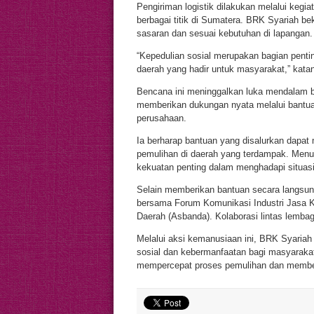
Pengiriman logistik dilakukan melalui kegi
berbagai titik di Sumatera. BRK Syariah bek
sasaran dan sesuai kebutuhan di lapangan.
“Kepedulian sosial merupakan bagian pentin
daerah yang hadir untuk masyarakat,” kata
Bencana ini meninggalkan luka mendalam b
memberikan dukungan nyata melalui bantuan
perusahaan.
Ia berharap bantuan yang disalurkan dapa
pemulihan di daerah yang terdampak. Menur
kekuatan penting dalam menghadapi situas
Selain memberikan bantuan secara langsung
bersama Forum Komunikasi Industri Jasa 
Daerah (Asbanda). Kolaborasi lintas lemba
Melalui aksi kemanusiaan ini, BRK Syaria
sosial dan kebermanfaatan bagi masyarakat
mempercepat proses pemulihan dan member