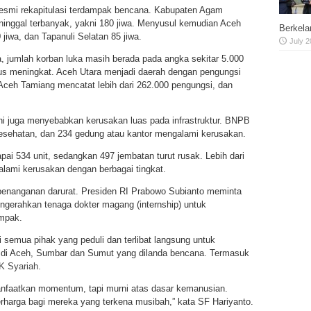
 resmi rekapitulasi terdampak bencana. Kabupaten Agam
ninggal terbanyak, yakni 180 jiwa. Menyusul kemudian Aceh
Berkela
jiwa, dan Tapanuli Selatan 85 jiwa.
July 2
jumlah korban luka masih berada pada angka sekitar 5.000
rus meningkat. Aceh Utara menjadi daerah dengan pengungsi
. Aceh Tamiang mencatat lebih dari 262.000 pengungsi, dan
ni juga menyebabkan kerusakan luas pada infrastruktur. BNPB
kesehatan, dan 234 gedung atau kantor mengalami kerusakan.
ai 534 unit, sedangkan 497 jembatan turut rusak. Lebih dari
lami kerusakan dengan berbagai tingkat.
 penanganan darurat. Presiden RI Prabowo Subianto meminta
gerahkan tenaga dokter magang (internship) untuk
mpak.
 semua pihak yang peduli dan terlibat langsung untuk
di Aceh, Sumbar dan Sumut yang dilanda bencana. Termasuk
 Syariah.
nfaatkan momentum, tapi murni atas dasar kemanusian.
erharga bagi mereka yang terkena musibah,” kata SF Hariyanto.