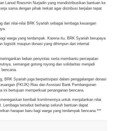
atan Lanud Roesmin Nurjadin yang mendistribusikan bantuan ke
erja sama dengan pihak terkait agar distribusi berjalan tepat
g dari nilai-nilai BRK Syariah sebagai lembaga keuangan
nya.
agi warga yang terdampak. Karena itu, BRK Syariah berupaya
 logistik maupun donasi yang dihimpun dari internal
t meringankan beban penyintas serta membantu percepatan
utnya, semangat gotong royong dan solidaritas menjadi
i bencana.
, BRK Syariah juga berpartisipasi dalam penggalangan donasi
Keuangan (FKIJK) Riau dan Asosiasi Bank Pembangunan
ga ini bertujuan memperkuat penanganan bencana.
h menegaskan kembali komitmennya untuk menjalankan nilai
. Lembaga tersebut berharap seluruh bantuan dapat
ikan harapan baru bagi warga yang terdampak bencana.***