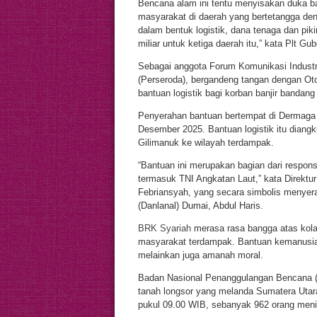
Bencana alam ini tentu menyisakan duka ba
masyarakat di daerah yang bertetangga den
dalam bentuk logistik, dana tenaga dan p
miliar untuk ketiga daerah itu,” kata Plt Gu
Sebagai anggota Forum Komunikasi Indust
(Perseroda), bergandeng tangan dengan Oto
bantuan logistik bagi korban banjir bandan
Penyerahan bantuan bertempat di Dermaga
Desember 2025. Bantuan logistik itu diang
Gilimanuk ke wilayah terdampak.
“Bantuan ini merupakan bagian dari respon
termasuk TNI Angkatan Laut,” kata Direkt
Febriansyah, yang secara simbolis menye
(Danlanal) Dumai, Abdul Haris.
BRK Syariah
merasa rasa bangga atas kola
masyarakat terdampak. Bantuan kemanusiaa
melainkan juga amanah moral.
Badan Nasional Penanggulangan Bencana (B
tanah longsor yang melanda Sumatera Utar
pukul 09.00 WIB, sebanyak 962 orang menin