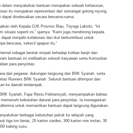
kan dalam menyalurkan bantuan merupakan sebuah keharusan,
rasi itu merupakan representasi dari semangat gotong royong,
 dapat diselesaikan secara bersama-sama.
kan oleh Kepala OJK Provinsi Riau, Triyoga Laksito. “Ini
am situasi seperti ini,” ujarnya. “Kami juga mendorong kepada
 dapat menjalin kolaborasi dan ikut berkontribusi untuk
pa bencana, sekecil apapun itu.”
ternal sebagai bentuk empati terhadap korban banjir dan
gram bantuan ini melibatkan seluruh karyawan serta Komunitas
ban para penyintas.
a dari pegawai, dukungan langsung dari BRK Syariah, serta
itas Runners BRK Syariah. Seluruh bantuan dihimpun dan
kan ke daerah terdampak.
 BRK Syariah, Fajar Restu Febriansyah, menyampaikan bahwa
 memenuhi kebutuhan darurat para penyintas. Ia menegaskan
 diterima untuk memastikan bantuan dapat langsung digunakan.
enyalurkan berbagai kebutuhan pokok ke wilayah yang
i tiga ton beras, 25 karton sarden, 300 karton mie instan, 30
600 kaleng susu.