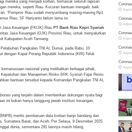
gi mereka yang menjadi korban, termasuk seluruh lapisan
Coronav
gan mereka, seperti Riau. Kucuran bantuan mengalir, baik
August
ikiran. “Pemprov Riau sudah menyumbang masing-masing Rp1
bernur Riau, SF Hariyanto belum lama ini.
Coronav
August
ri Jasa Keuangan (FKIJK) Riau
PT Bank Riau Kepri Syariah
Coronav
ritas Jasa Keuangan (OJK) Provinsi Riau, untuk menyalurkan
August
g di Kabupaten Aceh Tamiang.
Coronav
 Pelabuhan Pangkalan TNI AL Dumai, pada Rabu, 10
August
kut dengan Kapal Perang Republik Indonesia (KRI) Teluk
Coronav
August
s kemanusiaan nasional yang melibatkan berbagai pihak,
ur Kepatuhan dan Manajemen Risiko
BRK Syariah
Fajar Restu
rahkan bantuan tersebut kepada Komandan Pangkalan TNI AL
borasi yang terjalin dalam memberikan dukungan nyata bagi
n ini bukan hanya tanggung jawab institusi keuangan,
NPB) merilis pembaruan data korban banjir bandang dan
a, Sumatera Barat, dan Aceh. Per Selasa, 9 Desmeber 2025
ggal dunia, sementara 291 lainnya masih hilang.