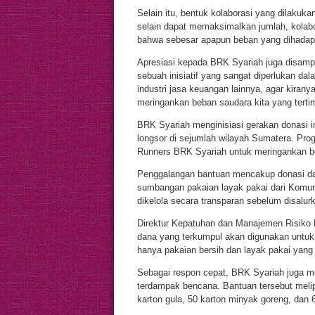
Selain itu, bentuk kolaborasi yang dilaku
selain dapat memaksimalkan jumlah, kolabo
bahwa sebesar apapun beban yang dihadapi
Apresiasi kepada BRK Syariah juga disampai
sebuah inisiatif yang sangat diperlukan dal
industri jasa keuangan lainnya, agar kiranya
meringankan beban saudara kita yang tertim
BRK Syariah menginisiasi gerakan donasi in
longsor di sejumlah wilayah Sumatera. Pro
Runners BRK Syariah untuk meringankan be
Penggalangan bantuan mencakup donasi dan
sumbangan pakaian layak pakai dari Komun
dikelola secara transparan sebelum disalur
Direktur Kepatuhan dan Manajemen Risiko
dana yang terkumpul akan digunakan untuk
hanya pakaian bersih dan layak pakai yang
Sebagai respon cepat, BRK Syariah juga m
terdampak bencana. Bantuan tersebut meliput
karton gula, 50 karton minyak goreng, dan 