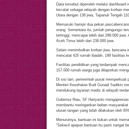
Data tersebut diperoleh melalui dashboard
tercatat sebagai wilayah dengan korban me
Utara dengan 138 jiwa, Tapanuli Tengah 110 
Memasuki hampir dua pekan pascabencana, 
orang. Sementara itu, jumlah pengungsi te
tertinggi, mencapai lebih dari 299.000 jiwa
Aceh Timur lebih dari 238.000 jiwa.
Selain menimbulkan korban jiwa, bencana i
mencatat 425 rumah ibadah, 199 fasilitas 
Fasilitas pendidikan yang terdampak mencap
157.000 rumah warga juga dilaporkan menga
Di sisi lain, pemerintah pusat memperkuat
Menteri Kesehatan Budi Gunadi Sadikin men
mendukung layanan medis di wilayah terda
Gubernur Riau, SF Hariyanto mengapresiasi
membantu meringankan beban masyarakat 
uluran tangan yang telah dilakukan oleh
BRK
Menurutnya, bantuan ini bukan untuk mema
“Sekecil apapun bantuan itu pasti sangat b