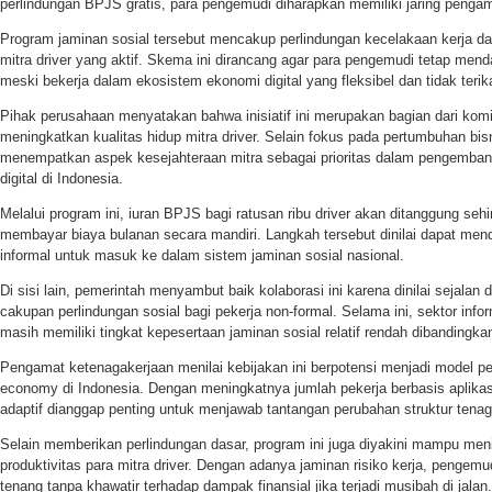
perlindungan BPJS gratis, para pengemudi diharapkan memiliki jaring pengam
Program jaminan sosial tersebut mencakup perlindungan kecelakaan kerja da
mitra driver yang aktif. Skema ini dirancang agar para pengemudi tetap men
meski bekerja dalam ekosistem ekonomi digital yang fleksibel dan tidak terika
Pihak perusahaan menyatakan bahwa inisiatif ini merupakan bagian dari kom
meningkatkan kualitas hidup mitra driver. Selain fokus pada pertumbuhan bis
menempatkan aspek kesejahteraan mitra sebagai prioritas dalam pengemban
digital di Indonesia.
Melalui program ini, iuran BPJS bagi ratusan ribu driver akan ditanggung seh
membayar biaya bulanan secara mandiri. Langkah tersebut dinilai dapat men
informal untuk masuk ke dalam sistem jaminan sosial nasional.
Di sisi lain, pemerintah menyambut baik kolaborasi ini karena dinilai sejal
cakupan perlindungan sosial bagi pekerja non-formal. Selama ini, sektor inf
masih memiliki tingkat kepesertaan jaminan sosial relatif rendah dibandingkan
Pengamat ketenagakerjaan menilai kebijakan ini berpotensi menjadi model pe
economy di Indonesia. Dengan meningkatnya jumlah pekerja berbasis aplikas
adaptif dianggap penting untuk menjawab tantangan perubahan struktur tenag
Selain memberikan perlindungan dasar, program ini juga diyakini mampu me
produktivitas para mitra driver. Dengan adanya jaminan risiko kerja, pengemu
tenang tanpa khawatir terhadap dampak finansial jika terjadi musibah di jalan.