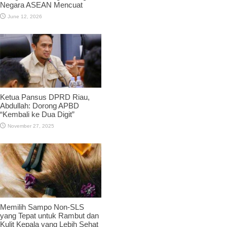
Negara ASEAN Mencuat
June 12, 2026
Ketua Pansus DPRD Riau,
Abdullah: Dorong APBD
“Kembali ke Dua Digit”
November 27, 2025
Memilih Sampo Non-SLS
yang Tepat untuk Rambut dan
Kulit Kepala yang Lebih Sehat