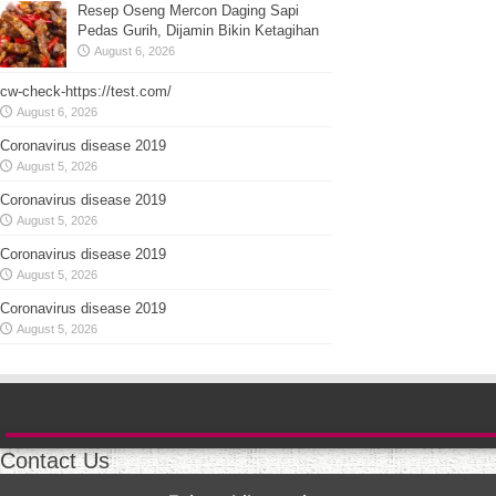
Resep Oseng Mercon Daging Sapi
Pedas Gurih, Dijamin Bikin Ketagihan
August 6, 2026
cw-check-https://test.com/
August 6, 2026
Coronavirus disease 2019
August 5, 2026
Coronavirus disease 2019
August 5, 2026
Coronavirus disease 2019
August 5, 2026
Coronavirus disease 2019
August 5, 2026
Contact Us