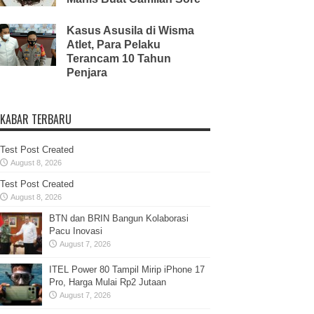
Kasus Asusila di Wisma
Atlet, Para Pelaku
Terancam 10 Tahun
Penjara
KABAR TERBARU
Test Post Created
August 8, 2026
Test Post Created
August 8, 2026
BTN dan BRIN Bangun Kolaborasi
Pacu Inovasi
August 7, 2026
ITEL Power 80 Tampil Mirip iPhone 17
Pro, Harga Mulai Rp2 Jutaan
August 7, 2026