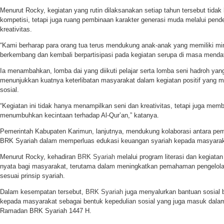
Menurut Rocky, kegiatan yang rutin dilaksanakan setiap tahun tersebut tidak
kompetisi, tetapi juga ruang pembinaan karakter generasi muda melalui pe
kreativitas.
“Kami berharap para orang tua terus mendukung anak-anak yang memiliki min
berkembang dan kembali berpartisipasi pada kegiatan serupa di masa mendat
Ia menambahkan, lomba dai yang diikuti pelajar serta lomba seni hadroh yan
menunjukkan kuatnya keterlibatan masyarakat dalam kegiatan positif yang me
sosial.
“Kegiatan ini tidak hanya menampilkan seni dan kreativitas, tetapi juga mem
menumbuhkan kecintaan terhadap Al-Qur’an,” katanya.
Pemerintah Kabupaten Karimun, lanjutnya, mendukung kolaborasi antara peme
BRK Syariah dalam memperluas edukasi keuangan syariah kepada masyarak
Menurut Rocky, kehadiran
BRK Syariah
melalui program literasi dan kegiat
nyata bagi masyarakat, terutama dalam meningkatkan pemahaman pengelol
sesuai prinsip syariah.
Dalam kesempatan tersebut,
BRK Syariah
juga menyalurkan bantuan sosial
kepada masyarakat sebagai bentuk kepedulian sosial yang juga masuk dalam
Ramadan BRK Syariah 1447 H.